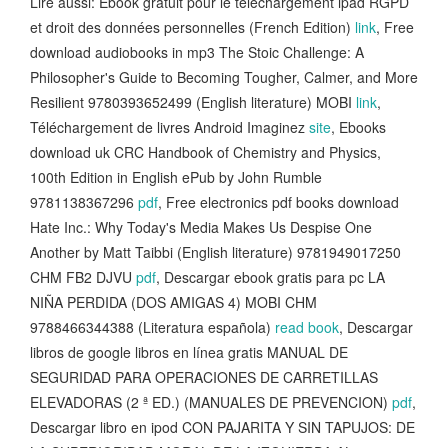
Lire aussi: Ebook gratuit pour le téléchargement ipad RGPD
et droit des données personnelles (French Edition)
link
, Free
download audiobooks in mp3 The Stoic Challenge: A
Philosopher's Guide to Becoming Tougher, Calmer, and More
Resilient 9780393652499 (English literature) MOBI
link
,
Téléchargement de livres Android Imaginez
site
, Ebooks
download uk CRC Handbook of Chemistry and Physics,
100th Edition in English ePub by John Rumble
9781138367296
pdf
, Free electronics pdf books download
Hate Inc.: Why Today's Media Makes Us Despise One
Another by Matt Taibbi (English literature) 9781949017250
CHM FB2 DJVU
pdf
, Descargar ebook gratis para pc LA
NIÑA PERDIDA (DOS AMIGAS 4) MOBI CHM
9788466344388 (Literatura española)
read book
, Descargar
libros de google libros en línea gratis MANUAL DE
SEGURIDAD PARA OPERACIONES DE CARRETILLAS
ELEVADORAS (2 ª ED.) (MANUALES DE PREVENCION)
pdf
,
Descargar libro en ipod CON PAJARITA Y SIN TAPUJOS: DE