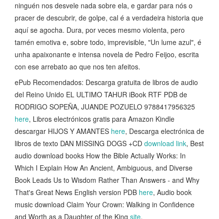
ninguén nos desvele nada sobre ela, e gardar para nós o
pracer de descubrir, de golpe, cal é a verdadeira historia que
aquí se agocha. Dura, por veces mesmo violenta, pero
tamén emotiva e, sobre todo, imprevisible, "Un lume azul", é
unha apaixonante e intensa novela de Pedro Feijoo, escrita
con ese arrebato ao que nos ten afeitos.
ePub Recomendados: Descarga gratuita de libros de audio
del Reino Unido EL ULTIMO TAHUR iBook RTF PDB de
RODRIGO SOPEÑA, JUANDE POZUELO 9788417956325
here
, Libros electrónicos gratis para Amazon Kindle
descargar HIJOS Y AMANTES
here
, Descarga electrónica de
libros de texto DAN MISSING DOGS +CD
download link
, Best
audio download books How the Bible Actually Works: In
Which I Explain How An Ancient, Ambiguous, and Diverse
Book Leads Us to Wisdom Rather Than Answers - and Why
That's Great News English version PDB
here
, Audio book
music download Claim Your Crown: Walking in Confidence
and Worth as a Daughter of the King
site
,